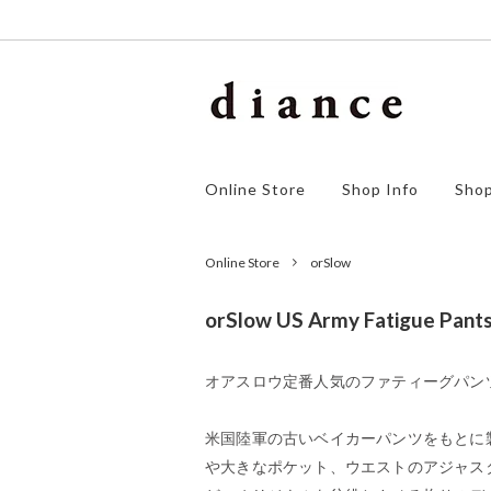
homspun
アウター
ゴーシ
ワンピ
Online Store
Shop Info
Shop
orSlow
ボトムス
F/style
シュー
SALE
Online Store
orSlow
orSlow US Army Fatigue Pants
オアスロウ定番人気のファティーグパン
米国陸軍の古いベイカーパンツをもとに
や大きなポケット、ウエストのアジャス