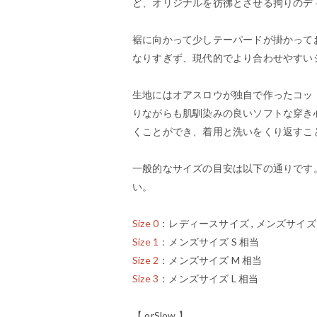
ど、オリジナルを彷彿とさせる拘りのデ
裾に向かって少しテーパードが掛かって
なりすぎず、現代的でより合わせやすい
生地にはオアスロウが独自で作ったコッ
りながらも肌馴染みの良いソフトな穿き
くことができ、着用と洗いをくり返すこ
一般的なサイズの目安は以下の通りです
い。
Size 0
：レディースサイズ , メンズサイズ 
Size 1
：メンズサイズ S 相当
Size 2
：メンズサイズ M 相当
Size 3
：メンズサイズ L 相当
【 orSlow 】