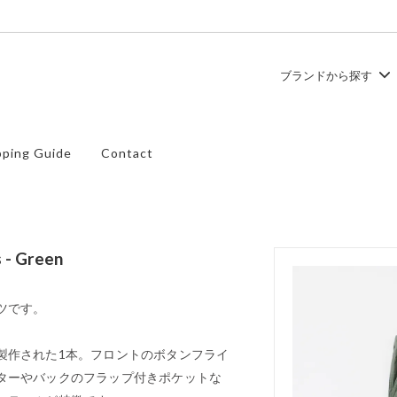
ブランドから探す
ュ
ース
TEMBEA
トップス
ping Guide
Contact
ズ
SHOES LIKE POTTERY
バッグ
 - Green
ツです。
製作された1本。フロントのボタンフライ
ターやバックのフラップ付きポケットな