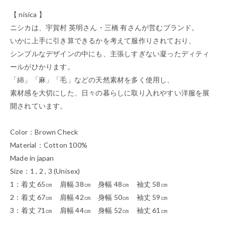
【 nisica 】
ニシカは、宇賀村 英明さん・三橋 有さんが営むブランド。
いかに上手に引き算できるかを考えて服作りされており、
シンプルなデザインの中にも、主張しすぎない凝ったディティ
ールがひかります。
「綿」「麻」「毛」などの天然素材を多く使用し、
素材感を大切にした、日々の暮らしに取り入れやすい洋服を展
開されています。
Color：Brown Check
Material：Cotton 100%
Made in japan
Size：1 , 2 , 3 (Unisex)
1：着丈 65㎝ 肩幅 38㎝ 身幅 48㎝ 袖丈 58㎝
2：着丈 67㎝ 肩幅 42㎝ 身幅 50㎝ 袖丈 59㎝
3：着丈 71㎝ 肩幅 44㎝ 身幅 52㎝ 袖丈 61㎝