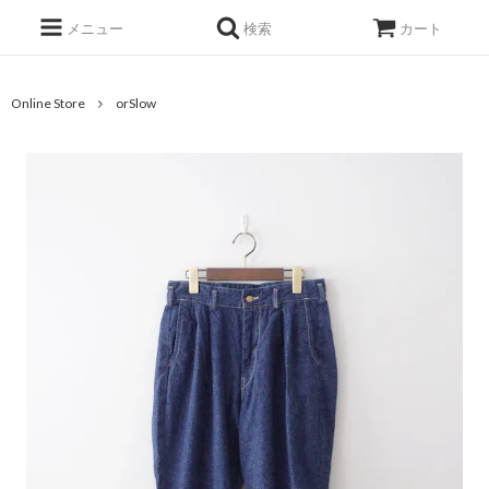
メニュー
検索
カート
Online Store
orSlow