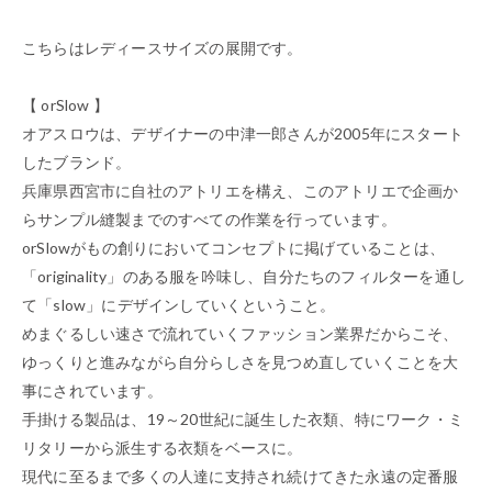
こちらはレディースサイズの展開です。
【 orSlow 】
オアスロウは、デザイナーの中津一郎さんが2005年にスタート
したブランド。
兵庫県西宮市に自社のアトリエを構え、このアトリエで企画か
らサンプル縫製までのすべての作業を行っています。
orSlowがもの創りにおいてコンセプトに掲げていることは、
「originality」のある服を吟味し、自分たちのフィルターを通し
て「slow」にデザインしていくということ。
めまぐるしい速さで流れていくファッション業界だからこそ、
ゆっくりと進みながら自分らしさを見つめ直していくことを大
事にされています。
手掛ける製品は、19～20世紀に誕生した衣類、特にワーク・ミ
リタリーから派生する衣類をベースに。
現代に至るまで多くの人達に支持され続けてきた永遠の定番服