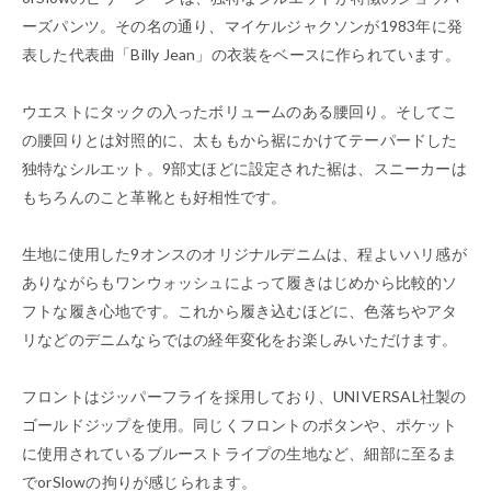
ーズパンツ。その名の通り、マイケルジャクソンが1983年に発
表した代表曲「Billy Jean」の衣装をベースに作られています。
ウエストにタックの入ったボリュームのある腰回り。そしてこ
の腰回りとは対照的に、太ももから裾にかけてテーパードした
独特なシルエット。9部丈ほどに設定された裾は、スニーカーは
もちろんのこと革靴とも好相性です。
生地に使用した9オンスのオリジナルデニムは、程よいハリ感が
ありながらもワンウォッシュによって履きはじめから比較的ソ
フトな履き心地です。これから履き込むほどに、色落ちやアタ
リなどのデニムならではの経年変化をお楽しみいただけます。
フロントはジッパーフライを採用しており、UNIVERSAL社製の
ゴールドジップを使用。同じくフロントのボタンや、ポケット
に使用されているブルーストライプの生地など、細部に至るま
でorSlowの拘りが感じられます。