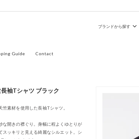
ブランドから探す
ュ
ース
TEMBEA
トップス
ping Guide
Contact
ズ
SHOES LIKE POTTERY
バッグ
 天竺長袖Tシャツ ブラック
/-天竺素材を使用した長袖Tシャツ。
妙な開きの襟ぐり。身幅に程よくゆとりが
てスッキリと見える綺麗なシルエット。シ