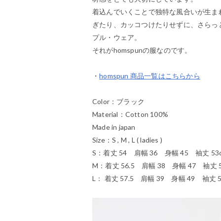
着込んでいくことで独特な風合いが生ま
ぎたり、カッコつけたりせずに、さらっ
プル・ウェア。
それがhomspunの服なのです。
・
homspun 商品一覧はこちらから
Color：ブラック
Material：Cotton 100%
Made in japan
Size：S , M , L ( ladies )
S：着丈 54 肩幅 36 身幅 45 袖丈 53
M：着丈 56.5 肩幅 38 身幅 47 袖丈 5
L： 着丈 57.5 肩幅 39 身幅 49 袖丈 5