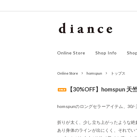
homspun
アウター
ゴーシ
ワンピ
Online Store
Shop Info
Shop
orSlow
ボトムス
F/style
シュー
SALE
Online Store
homspun
トップス
【30%OFF】homspun
homspunのロングセラーアイテム、30
折りが太く、少し立ち上がったような絶
あり身体のラインが出にくく、それでい