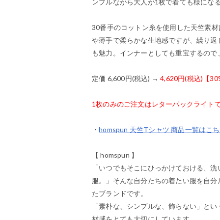
ンプルながら大人が1枚で着ても様にな
30番手のコットン糸を使用した天竺素
や薄手で柔らかな生地感ですが、繰り返
も魅力。インナーとしても重宝するので
定価 6,600円(税込) →
4,620円(税込)【3
1枚のみのご注文はレターパックライト
・
homspun 天竺Tシャツ 商品一覧はこ
【 homspun 】
「いつでもそこにひっかけておける、洗
服。」そんな自分たちの着たい服を自分
たブランドです。
「素朴な、シンプルな、飾らない」という
材感をとても大切にしています。