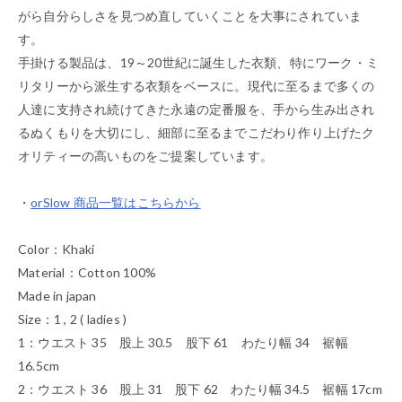
がら自分らしさを見つめ直していくことを大事にされていま
す。
手掛ける製品は、19～20世紀に誕生した衣類、特にワーク・ミ
リタリーから派生する衣類をベースに。現代に至るまで多くの
人達に支持され続けてきた永遠の定番服を、手から生み出され
るぬくもりを大切にし、細部に至るまでこだわり作り上げたク
オリティーの高いものをご提案しています。
・
orSlow 商品一覧はこちらから
Color：Khaki
Material：Cotton 100%
Made in japan
Size：1 , 2 ( ladies )
1：ウエスト 35 股上 30.5 股下 61 わたり幅 34 裾幅
16.5cm
2：ウエスト 36 股上 31 股下 62 わたり幅 34.5 裾幅 17cm