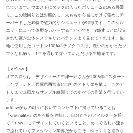
れています。ウエストにタックの入ったボリュームのある腰回
り。この腰回りとは対照的に、太ももから裾にかけて強めにテ
ーパードした独特で魅力的なシルエットが特徴です。このシル
エットによって体型をカバーすることができ、9部丈ほどに設定
された裾が全体をスッキリとバランスよく見せてくれます。生
地に使用したコットン100%のチノクロスは、洗いのかかったソ
フトな肌触り。1年を通して穿いていただける生地感です。
【 orSlow 】
オアスロウは、デザイナーの中津一郎さんが2005年にスタート
したブランド。兵庫県西宮市に自社のアトリエを構え、このア
トリエで企画からサンプル縫製までのすべての作業を行ってい
ます。
orSlowがもの創りにおいてコンセプトに掲げていることは、
「originality」のある服を吟味し、自分たちのフィルターを通し
て「slow」にデザインしていくということ。めまぐるしい速さ
で流れていくファッション業界だからこそ、ゆっくりと進みな