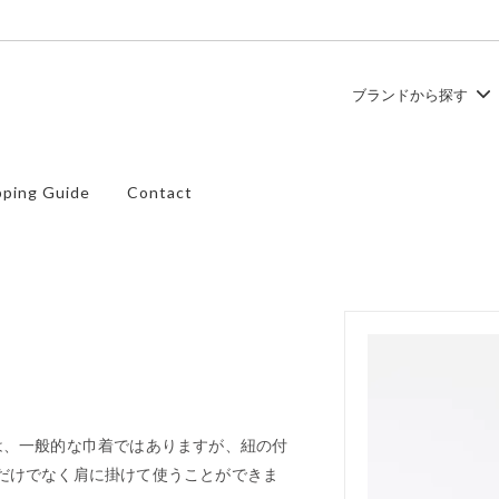
ブランドから探す
ュ
ース
TEMBEA
トップス
ping Guide
Contact
ズ
SHOES LIKE POTTERY
バッグ
は、一般的な巾着ではありますが、紐の付
だけでなく肩に掛けて使うことができま