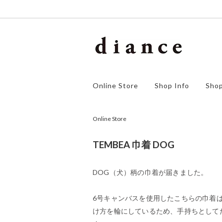
homspun
アウター
ゴーシ
ワンピ
Online Store
Shop Info
Shop
orSlow
ボトムス
F/style
シュー
SALE
Online Store
TEMBEA 巾着 DOG
DOG（犬）柄の巾着が届きました。
6号キャンバスを使用したこちらの巾着
け方を輪にしているため、手持ちとして