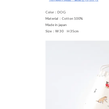
Color：DOG
Material：Cotton 100%
Made in japan
Size：W 30 H 35cm