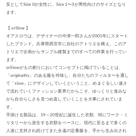
安としてSize 0が女性に、Size 1〜3が男性向けのサイズとなり
ます。
【 orSlow 】
オアスロウは、デザイナーの中津一郎さんが2005年にスタート
したブランド。兵庫県西宮市に自社のアトリエを構え、このア
トリエで企画からサンプル縫製までのすべての作業を行ってい
ます。
orSlowがもの創りにおいてコンセプトに掲げていることは、
「originality」のある服を吟味し、自分たちのフィルターを通し
て「slow」にデザインしていくということ。めまぐるしい速さ
で流れていくファッション業界だからこそ、ゆっくりと進みな
がら自分らしさを見つめ直していくことを大事にされていま
す。
手掛ける製品は、19～20世紀に誕生した衣類、特にワーク・ミ
リタリーから派生する衣類をベースに。現代に至るまで多くの
人達に支持され続けてきた永遠の定番服を、手から生み出され