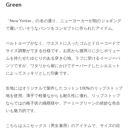
Green
「New Yorker」の名の通り、ニューヨーカーが朝のジョギング
で履いていそうなパンツをコンセプトに作られたアイテム。
ベルトループがなく、ウエストに入ったゴムとドローコードで
サイズ調整ができる仕様です。お尻から腰周りに少しボリュー
ムを持たせたゆとりのある穿き心地。ラフに穿けるイージーパ
ンツですが、ワタリから裾にかけてテーパードしたシルエット
によってスッキリとした印象です。
生地にはオリジナルで製作したコットン100%のリップストップ
地を使用。薄手で軽量ながらも耐久性に優れ、リップストップ
ならではの格子状の織模様や、アーミーグリーンの絶妙な色合
いも魅力的です。
こちらはユニセックス（男女兼用）のアイテムで、サイズの目