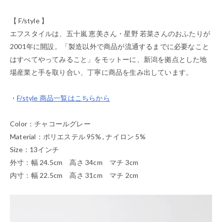
【 F/style 】
エフスタイルは、五十嵐 恵美さん・星野 若菜さんのおふたりが
2001年に開設。「製造以外で商品が流通するまでに必要なこと
はすべてやってみること」をモットーに、新潟を拠点とした地
場産業と手を取り合い、丁寧に商品を生み出しています。
・
F/style 商品一覧はこちらから
Color：チャコールグレー
Material：ポリエステル 95% , ナイロン 5%
Size：13インチ
外寸：幅 24.5cm 高さ 34cm マチ 3cm
内寸：幅 22.5cm 高さ 31cm マチ 2cm