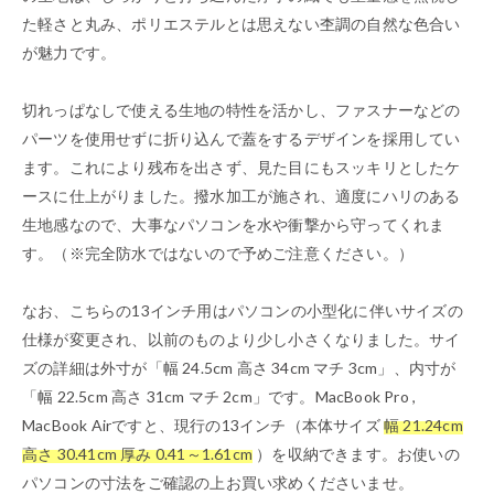
た軽さと丸み、ポリエステルとは思えない杢調の自然な色合い
が魅力です。
切れっぱなしで使える生地の特性を活かし、ファスナーなどの
パーツを使用せずに折り込んで蓋をするデザインを採用してい
ます。これにより残布を出さず、見た目にもスッキリとしたケ
ースに仕上がりました。撥水加工が施され、適度にハリのある
生地感なので、大事なパソコンを水や衝撃から守ってくれま
す。（※完全防水ではないので予めご注意ください。）
なお、こちらの13インチ用はパソコンの小型化に伴いサイズの
仕様が変更され、以前のものより少し小さくなりました。サイ
ズの詳細は外寸が「幅 24.5cm 高さ 34cm マチ 3cm」、内寸が
「幅 22.5cm 高さ 31cm マチ 2cm」です。MacBook Pro ,
MacBook Airですと、現行の13インチ（本体サイズ
幅 21.24cm
高さ 30.41cm 厚み 0.41～1.61cm
）を収納できます。お使いの
パソコンの寸法をご確認の上お買い求めくださいませ。