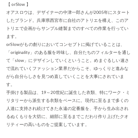
【 orSlow 】
オアスロウは、デザイナーの中津一郎さんが2005年にスタート
したブランド。兵庫県西宮市に自社のアトリエを構え、このア
トリエで企画からサンプル縫製までのすべての作業を行ってい
ます。
orSlowがもの創りにおいてコンセプトに掲げていることは、
「originality」のある服を吟味し、自分たちのフィルターを通し
て「slow」にデザインしていくということ。めまぐるしい速さ
で流れていくファッション業界だからこそ、ゆっくりと進みな
がら自分らしさを見つめ直していくことを大事にされていま
す。
手掛ける製品は、19～20世紀に誕生した衣類、特にワーク・ミ
リタリーから派生する衣類をベースに。現代に至るまで多くの
人達に支持され続けてきた永遠の定番服を、手から生み出され
るぬくもりを大切に、細部に至るまでこだわり作り上げたクオ
リティーの高いものをご提案しています。