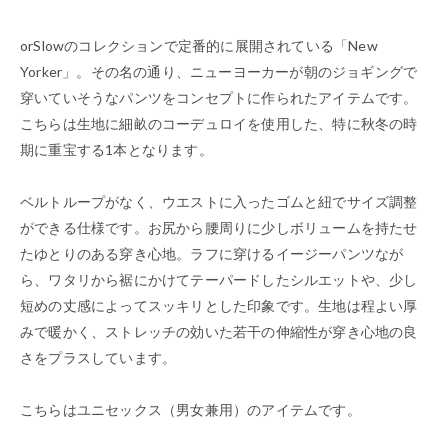
orSlowのコレクションで定番的に展開されている「New
Yorker」。その名の通り、ニューヨーカーが朝のジョギングで
穿いていそうなパンツをコンセプトに作られたアイテムです。
こちらは生地に細畝のコーデュロイを使用した、特に秋冬の時
期に重宝する1本となります。
ベルトループがなく、ウエストに入ったゴムと紐でサイズ調整
ができる仕様です。お尻から腰周りに少しボリュームを持たせ
たゆとりのある穿き心地。ラフに穿けるイージーパンツなが
ら、ワタリから裾にかけてテーパードしたシルエットや、少し
短めの丈感によってスッキリとした印象です。生地は程よい厚
みで暖かく、ストレッチの効いた若干の伸縮性が穿き心地の良
さをプラスしています。
こちらはユニセックス（男女兼用）のアイテムです。