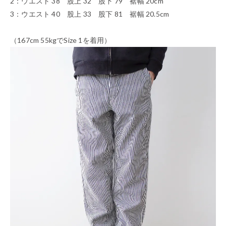
2：ウエスト 38 股上 32 股下 79 裾幅 20cm
3：ウエスト 40 股上 33 股下 81 裾幅 20.5cm
（167cm 55kgでSize 1を着用）