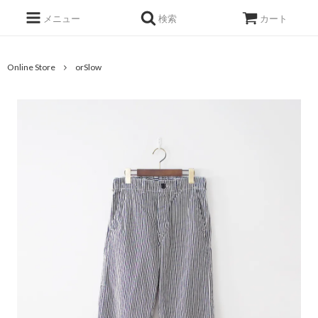
メニュー
検索
カート
Online Store
orSlow