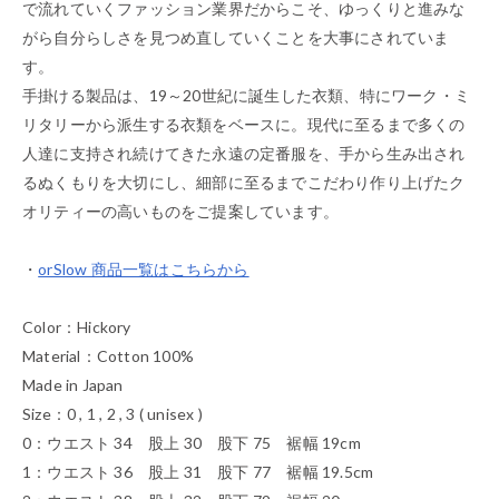
で流れていくファッション業界だからこそ、ゆっくりと進みな
がら自分らしさを見つめ直していくことを大事にされていま
す。
手掛ける製品は、19～20世紀に誕生した衣類、特にワーク・ミ
リタリーから派生する衣類をベースに。現代に至るまで多くの
人達に支持され続けてきた永遠の定番服を、手から生み出され
るぬくもりを大切にし、細部に至るまでこだわり作り上げたク
オリティーの高いものをご提案しています。
・
orSlow 商品一覧はこちらから
Color：Hickory
Material：Cotton 100%
Made in Japan
Size：0 , 1 , 2 , 3 ( unisex )
0：ウエスト 34 股上 30 股下 75 裾幅 19cm
1：ウエスト 36 股上 31 股下 77 裾幅 19.5cm