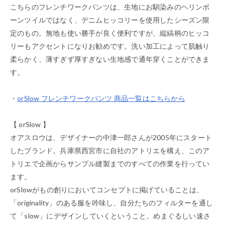
こちらのフレンチワークパンツは、生地にお馴染みのヘリンボ
ーンツイルではなく、デニムヒッコリーを使用したシーズン限
定のもの。無地も使い勝手が良く便利ですが、縦縞柄のヒッコ
リーもアクセントになりお勧めです。洗い加工によって肌触り
柔らかく、薄すぎず厚すぎない生地感で通年穿くことができま
す。
・
orSlow フレンチワークパンツ 商品一覧はこちらから
【 orSlow 】
オアスロウは、デザイナーの中津一郎さんが2005年にスタート
したブランド。兵庫県西宮市に自社のアトリエを構え、このア
トリエで企画からサンプル縫製までのすべての作業を行ってい
ます。
orSlowがもの創りにおいてコンセプトに掲げていることは、
「originality」のある服を吟味し、自分たちのフィルターを通し
て「slow」にデザインしていくということ。めまぐるしい速さ