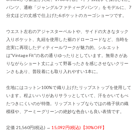
パンツ、通称「ジャングルファティーグパンツ」をモデルに、7
分丈ほどの丈感で仕上げた6ポケットのカーゴショーツです。
ウエスト左右のアジャスターベルトや、サイドの大きなタック
入りポケット、丸紐を使用した裾のドローコードなど、当時を
忠実に再現したディティールワークが魅力的。シルエット
は"Vintage Fit"の名の通りゆったりとしています。無骨さがあ
りながらショート丈によって野暮ったさを感じさせないクリー
ンさもあり、普段着にも取り入れやすい1本に。
生地にはコットン100%で織り上げたリップストップを使用して
います。程よいハリがありサラッとしていて、汗をかいてもべ
たつきにくいのが特徴。リップストップならではの格子状の織
模様や、アーミーグリーンの絶妙な色合いも良い表情です。
定価 21,560円(税込) →
15,092円(税込)【30%OFF】