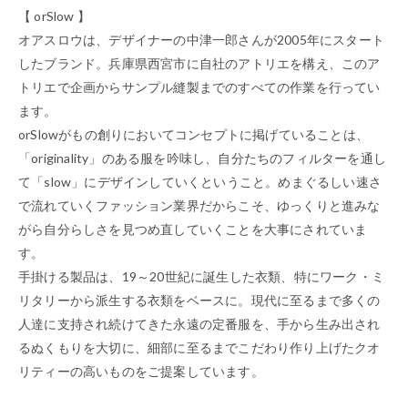
【 orSlow 】
オアスロウは、デザイナーの中津一郎さんが2005年にスタート
したブランド。兵庫県西宮市に自社のアトリエを構え、このア
トリエで企画からサンプル縫製までのすべての作業を行ってい
ます。
orSlowがもの創りにおいてコンセプトに掲げていることは、
「originality」のある服を吟味し、自分たちのフィルターを通し
て「slow」にデザインしていくということ。めまぐるしい速さ
で流れていくファッション業界だからこそ、ゆっくりと進みな
がら自分らしさを見つめ直していくことを大事にされていま
す。
手掛ける製品は、19～20世紀に誕生した衣類、特にワーク・ミ
リタリーから派生する衣類をベースに。現代に至るまで多くの
人達に支持され続けてきた永遠の定番服を、手から生み出され
るぬくもりを大切に、細部に至るまでこだわり作り上げたクオ
リティーの高いものをご提案しています。