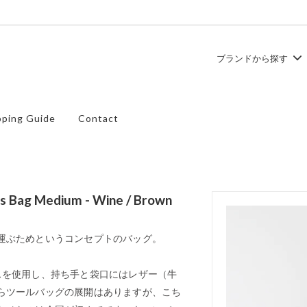
ブランドから探す
ュ
ース
TEMBEA
トップス
ping Guide
Contact
ズ
SHOES LIKE POTTERY
バッグ
Bag Medium - Wine / Brown
運ぶためというコンセプトのバッグ。
スを使用し、持ち手と袋口にはレザー（牛
らツールバッグの展開はありますが、こち