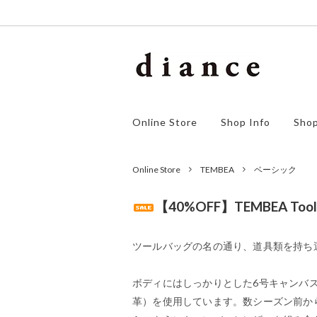
homspun
アウター
ゴーシ
ワンピ
Online Store
Shop Info
Shop
orSlow
ボトムス
F/style
シュー
SALE
Online Store
TEMBEA
ベーシック
【40%OFF】TEMBEA Tools 
ツールバッグの名の通り、道具類を持ち
ボディにはしっかりとした6号キャンバ
革）を使用しています。数シーズン前か