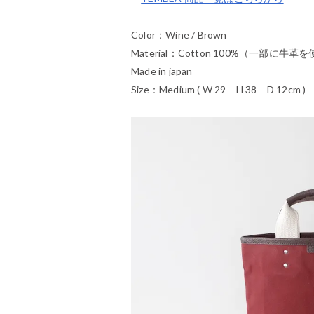
Color：Wine / Brown
Material：Cotton 100%（一部に牛革
Made in japan
Size：Medium ( W 29 H 38 D 12cm )