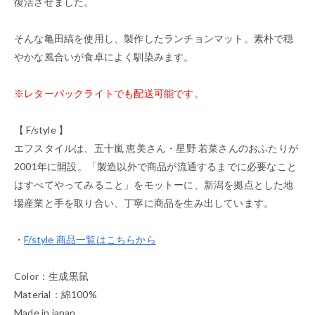
復活させました。
そんな亀田縞を使用し、製作したランチョンマット。素朴で穏
やかな風合いが食卓によく馴染みます。
※レターパックライトでも配送可能です。
【 F/style 】
エフスタイルは、五十嵐 恵美さん・星野 若菜さんのおふたりが
2001年に開設。「製造以外で商品が流通するまでに必要なこと
はすべてやってみること」をモットーに、新潟を拠点とした地
場産業と手を取り合い、丁寧に商品を生み出しています。
・
F/style 商品一覧はこちらから
Color：生成黒鼠
Material：綿100%
Made in japan