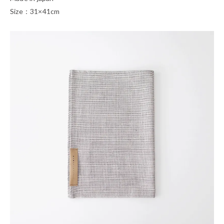
Size：31×41cm