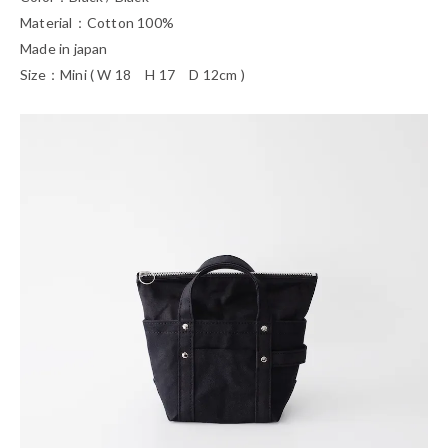
Material：Cotton 100%
Made in japan
Size：Mini ( W 18 H 17 D 12cm )