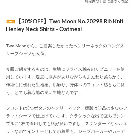
特定商取引法に基づく表記
【30%OFF】Two Moon No.20298 Rib Knit
Henley Neck Shirts - Oatmeal
Two Moonから。ご提案したかったヘンリーネックのロングス
リーブシャツが入荷。
今回ご紹介するものは、生地にフライス編みのリブニットを使
用しています。適度に厚みがありながらもふんわり柔らかく、
伸縮性に優れた生地感。肌触り、身体へのフィット感ともに良
く、とても着心地の良い生地なんです。
フロントは3つボタンのヘンリーネック。縫製は凹凸の少ないフ
ラットシーマで仕上げています。クラシックな出で立ちでシン
プルに1枚で着用しても格好良いですし、スタンダードなシルエ
ットなのでインナーとしての着用も。ジップパーカーやカーデ