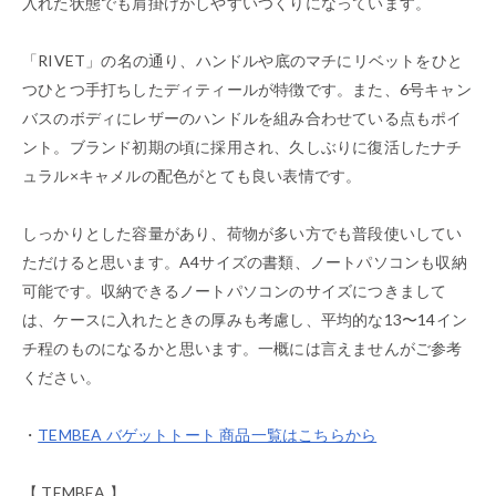
入れた状態でも肩掛けがしやすいつくりになっています。
「RIVET」の名の通り、ハンドルや底のマチにリベットをひと
つひとつ手打ちしたディティールが特徴です。また、6号キャン
バスのボディにレザーのハンドルを組み合わせている点もポイ
ント。ブランド初期の頃に採用され、久しぶりに復活したナチ
ュラル×キャメルの配色がとても良い表情です。
しっかりとした容量があり、荷物が多い方でも普段使いしてい
ただけると思います。A4サイズの書類、ノートパソコンも収納
可能です。収納できるノートパソコンのサイズにつきまして
は、ケースに入れたときの厚みも考慮し、平均的な13〜14イン
チ程のものになるかと思います。一概には言えませんがご参考
ください。
・
TEMBEA バゲットトート 商品一覧はこちらから
【 TEMBEA 】