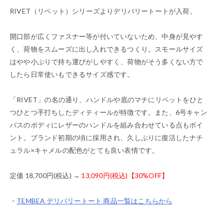
RIVET（リベット）シリーズよりデリバリートートが入荷。
開口部が広くファスナー等が付いていないため、中身が見やす
く、荷物をスムーズに出し入れできるつくり。スモールサイズ
はやや小ぶりで持ち運びがしやすく、荷物がそう多くない方で
したら日常使いもできるサイズ感です。
「RIVET」の名の通り、ハンドルや底のマチにリベットをひと
つひとつ手打ちしたディティールが特徴です。また、6号キャン
バスのボディにレザーのハンドルを組み合わせている点もポイ
ント。ブランド初期の頃に採用され、久しぶりに復活したナチ
ュラル×キャメルの配色がとても良い表情です。
定価 18,700円(税込) →
13,090円(税込)【30%OFF】
・
TEMBEA デリバリートート 商品一覧はこちらから