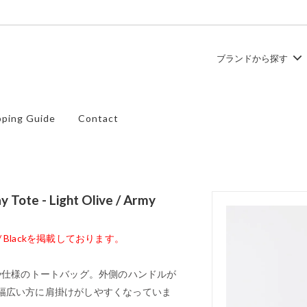
ブランドから探す
ュ
ース
TEMBEA
トップス
ping Guide
Contact
ズ
SHOES LIKE POTTERY
バッグ
te - Light Olive / Army
/ Blackを掲載しております。
y仕様のトートバッグ。外側のハンドルが
幅広い方に肩掛けがしやすくなっていま