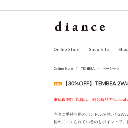
homspun
アウター
ゴーシ
ワンピ
Online Store
Shop Info
Shop
orSlow
ボトムス
F/style
シュー
SALE
Online Store
TEMBEA
ベーシック
【30%OFF】TEMBEA 2Way To
※写真3枚目以降は、同じ商品のNatural 
内側に手持ち用のハンドルが付いた2Wa
長めにつくられているのもポイントで、