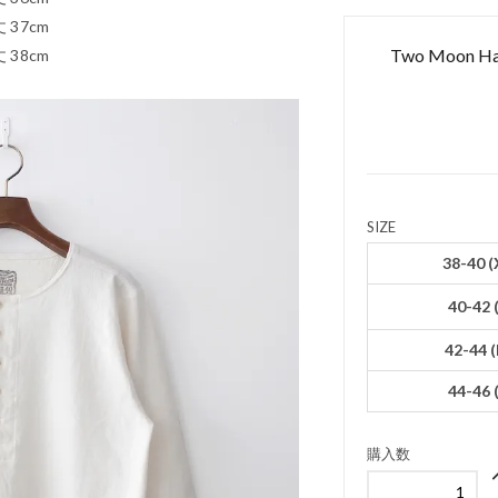
 37cm
Two Moon Hal
 38cm
SIZE
38-40 (
40-42 
42-44 
44-46 
購入数