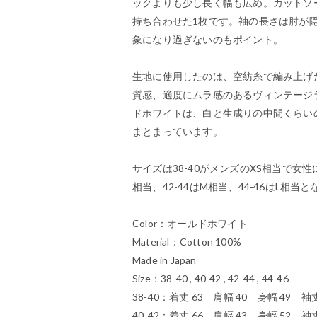
ックよりも少し長く幅も広め。カットソ
持ち合わせた1枚です。袖の長さは肘が
象になり過ぎないのもポイント。
生地に使用したのは、空紡糸で編み上げ
質感、適度にムラ感のあるヴィンテージ
ドホワイトは、白と生成りの中間くらい
まとまっています。
サイズは38-40がメンズのXS相当で女性
相当、42-44はM相当、44-46はL相当
Color：オールドホワイト
Material：Cotton 100%
Made in Japan
Size：38-40 , 40-42 , 42-44 , 44-46
38-40：着丈 63 肩幅 40 身幅 49 袖丈
40-42：着丈 66 肩幅 43 身幅 52 袖丈