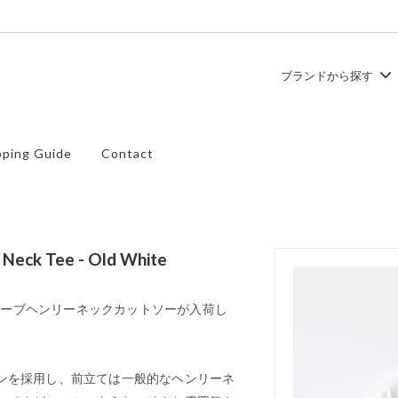
ブランドから探す
ュ
ース
TEMBEA
トップス
ping Guide
Contact
ズ
SHOES LIKE POTTERY
バッグ
 Neck Tee - Old White
スリーブヘンリーネックカットソーが入荷し
ンを採用し、前立ては一般的なヘンリーネ