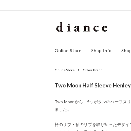
homspun
アウター
ゴーシ
ワンピ
Online Store
Shop Info
Shop
orSlow
ボトムス
F/style
シュー
SALE
Online Store
Other Brand
Two Moon Half Sleeve Henley
Two Moonから、5つボタンのハーフ
ました。
衿のリブ・袖のリブを取り払ったデザイ