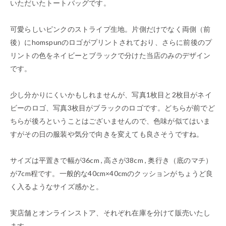
いただいたトートバッグです。
可愛らしいピンクのストライプ生地。片側だけでなく両側（前
後）にhomspunのロゴがプリントされており、さらに前後のプ
リントの色をネイビーとブラックで分けた当店のみのデザイン
です。
少し分かりにくいかもしれませんが、写真1枚目と2枚目がネイ
ビーのロゴ、写真3枚目がブラックのロゴです。どちらが前でど
ちらが後ろということはございませんので、色味が似てはいま
すがその日の服装や気分で向きを変えても良さそうですね。
サイズは平置きで幅が36cm , 高さが38cm , 奥行き（底のマチ）
が7cm程です。一般的な40cm×40cmのクッションがちょうど良
く入るようなサイズ感かと。
実店舗とオンラインストア、それぞれ在庫を分けて販売いたし
ます。