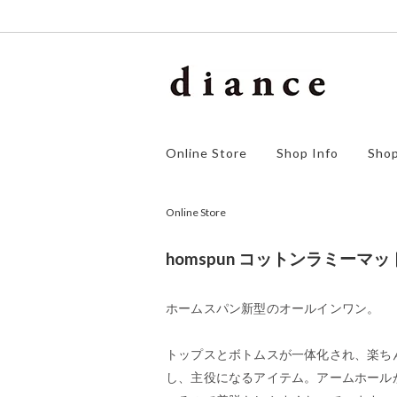
homspun
アウター
ゴーシ
ワンピ
Online Store
Shop Info
Shop
orSlow
ボトムス
F/style
シュー
SALE
Online Store
homspun コットンラミーマ
ホームスパン新型のオールインワン。
トップスとボトムスが一体化され、楽ち
し、主役になるアイテム。アームホール