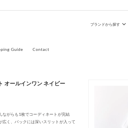
ブランドから探す
ュ
ース
TEMBEA
トップス
ping Guide
Contact
ズ
SHOES LIKE POTTERY
バッグ
ット オールインワン ネイビー
んながらも1枚でコーディネートが完結
が広く、バックには深いスリットが入って