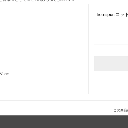
homspun 
61cm
この商品